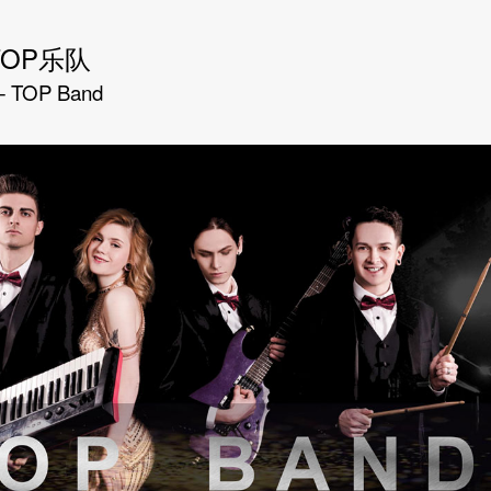
OP乐队
 TOP Band