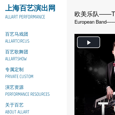
上海百艺演出网
欧美乐队——T
ALLART PERFORMANCE
European Band——
百艺马戏团
ALLARTCIRCUS
Play
百艺歌舞团
Video
ALLARTSHOW
专属定制
PRIVATE CUSTOM
演艺资源
PERFORMANCE RESOURCES
关于百艺
ABOUT ALLART